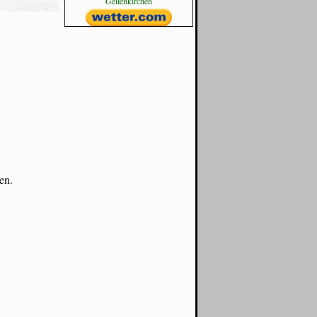
Geilenkirchen
en.